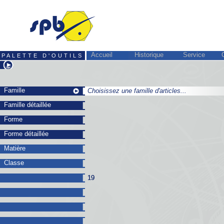
Accueil
Historique
Service
PALETTE D'OUTILS
Famille
Choisissez une famille d'articles...
Choisissez une famille d'articles...
Famille détaillée
Forme
Forme détaillée
Matière
Classe
19
19