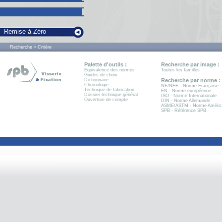
Remise à Zéro
Recherche > Critère
Palette d'outils :
Recherche par image :
Equivalence des normes
Toutes les familles
Guides de choix
Dictionnaire
Recherche par norme :
Chronologie
NF/NFE - Norme Française
Technique de fabrication
EN - Norme européenne
Dossier technique général
ISO - Norme Internationale
Ouverture de compte
DIN - Norme Allemande
ASME/ASTM - Norme Améric
SPB - Référence SPB