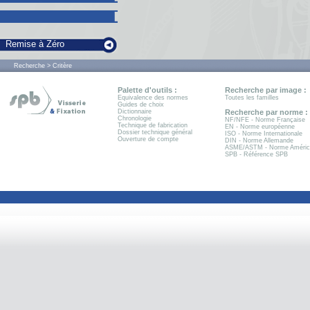
Remise à Zéro
Recherche > Critère
Palette d'outils :
Recherche par image :
Equivalence des normes
Toutes les familles
Guides de choix
Dictionnaire
Recherche par norme :
Chronologie
NF/NFE - Norme Française
Technique de fabrication
EN - Norme européenne
Dossier technique général
ISO - Norme Internationale
Ouverture de compte
DIN - Norme Allemande
ASME/ASTM - Norme Améric
SPB - Référence SPB