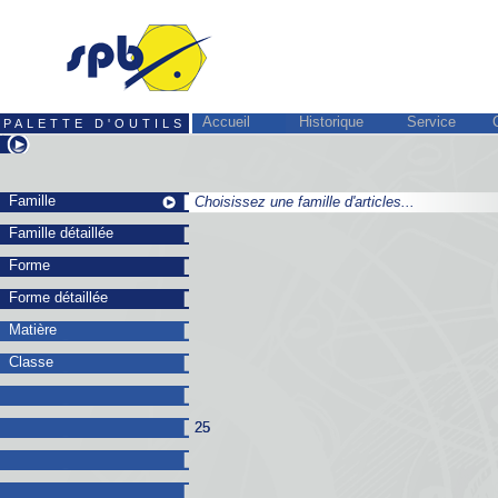
Accueil
Historique
Service
PALETTE D'OUTILS
Famille
Choisissez une famille d'articles...
Choisissez une famille d'articles...
Famille détaillée
Forme
Forme détaillée
Matière
Classe
25
25