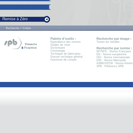
Remise à Zéro
Recherche > Critère
Palette d'outils :
Recherche par image :
Equivalence des normes
Toutes les familles
Guides de choix
Dictionnaire
Recherche par norme :
Chronologie
NF/NFE - Norme Française
Technique de fabrication
EN - Norme européenne
Dossier technique général
ISO - Norme Internationale
Ouverture de compte
DIN - Norme Allemande
ASME/ASTM - Norme Améric
SPB - Référence SPB