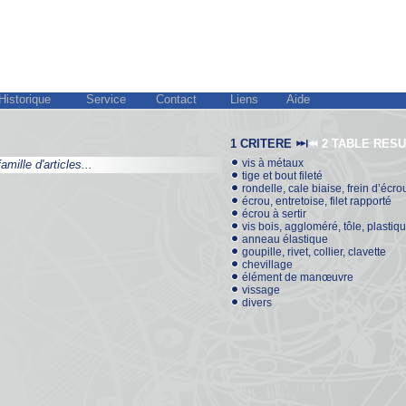
Historique
Service
Contact
Liens
Aide
1 CRITERE
2 TABLE RES
vis à métaux
mille d'articles...
mille d'articles...
tige et bout fileté
rondelle, cale biaise, frein d’écro
écrou, entretoise, filet rapporté
écrou à sertir
vis bois, aggloméré, tôle, plastiq
anneau élastique
goupille, rivet, collier, clavette
chevillage
élément de manœuvre
vissage
divers