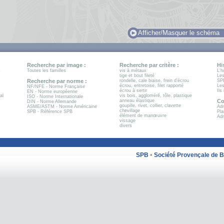
Afficher/Masquer le schéma
Recherche par image :
Recherche par critère :
Hi
s
Toutes les familles
vis à métaux
L'h
tige et bout fileté
Les
Recherche par norme :
rondelle, cale biaise, frein d’écrou
SP
écrou, entretoise, filet rapporté
Les
NF/NFE - Norme Française
écrou à sertir
Ils
EN - Norme européenne
al
vis bois, aggloméré, tôle, plastique
ISO - Norme Internationale
anneau élastique
Co
DIN - Norme Allemande
goupille, rivet, collier, clavette
ASME/ASTM - Norme Américaine
Adr
chevillage
SPB - Référence SPB
Pla
élément de manœuvre
Adr
vissage
divers
•
SPB
Société Provençale de 