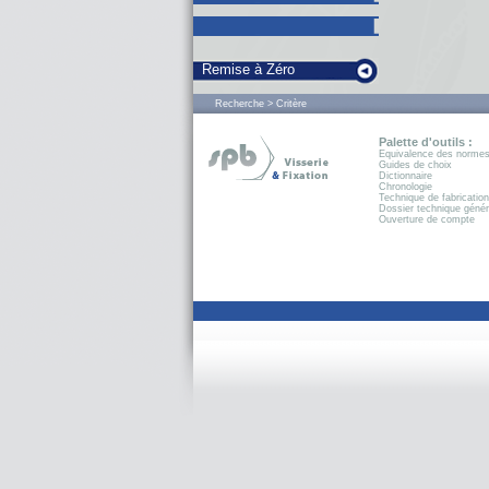
Remise à Zéro
Recherche > Critère
Palette d'outils :
Equivalence des norme
Guides de choix
Dictionnaire
Chronologie
Technique de fabrication
Dossier technique génér
Ouverture de compte