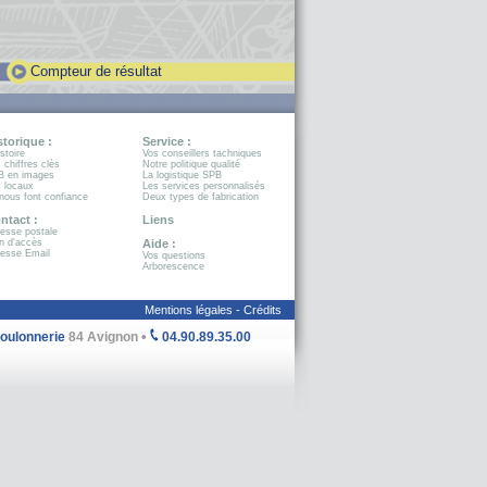
Compteur de résultat
storique :
Service :
istoire
Vos conseillers tachniques
 chiffres clès
Notre politique qualité
B en images
La logistique SPB
 locaux
Les services personnalisés
 nous font confiance
Deux types de fabrication
ntact :
Liens
esse postale
n d'accès
Aide :
esse Email
Vos questions
Arborescence
Mentions légales -
Crédits
•
Boulonnerie
84 Avignon
04.90.89.35.00