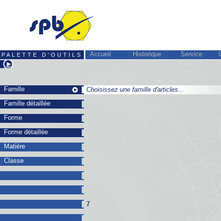
Accueil
Historique
Service
PALETTE D'OUTILS
Famille
Choisissez une famille d'articles...
Choisissez une famille d'articles...
Famille détaillée
Forme
Forme détaillée
Matière
Classe
7
7