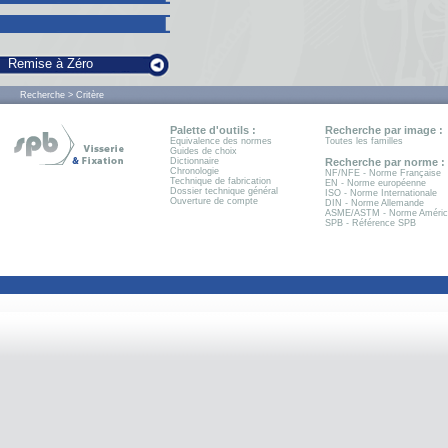
Remise à Zéro
Recherche > Critère
Palette d'outils :
Recherche par image :
Equivalence des normes
Toutes les familles
Guides de choix
Dictionnaire
Recherche par norme :
Chronologie
NF/NFE - Norme Française
Technique de fabrication
EN - Norme européenne
Dossier technique général
ISO - Norme Internationale
Ouverture de compte
DIN - Norme Allemande
ASME/ASTM - Norme Améric
SPB - Référence SPB