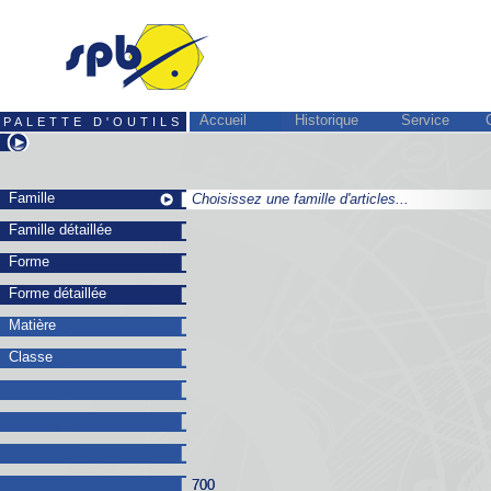
Accueil
Historique
Service
PALETTE D'OUTILS
Famille
Choisissez une famille d'articles...
Choisissez une famille d'articles...
Famille détaillée
Forme
Forme détaillée
Matière
Classe
700
700