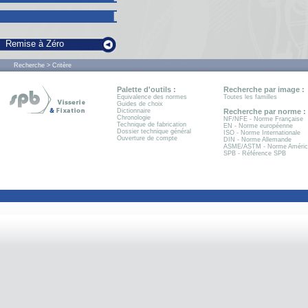
Remise à Zéro
Recherche > Critère
Palette d'outils :
Recherche par image :
Equivalence des normes
Toutes les familles
Guides de choix
Dictionnaire
Recherche par norme :
Chronologie
NF/NFE - Norme Française
Technique de fabrication
EN - Norme européenne
Dossier technique général
ISO - Norme Internationale
Ouverture de compte
DIN - Norme Allemande
ASME/ASTM - Norme Améric
SPB - Référence SPB