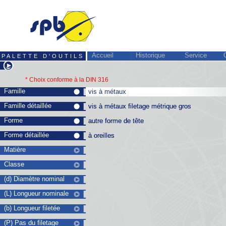
Accueil
Historique
Service
PALETTE D'OUTILS
* Choix conforme à la
DIN 316
Famille
vis à métaux
vis à métaux
Famille détaillée
vis à métaux filetage métrique gros
vis à métaux filetage métrique gros
Forme
autre forme de tête
autre forme de tête
Forme détaillée
à oreilles
à oreilles
Matière
Classe
(d) Diamètre nominal
(L) Longueur nominale
(b) Longueur filetée
(P) Pas du filetage