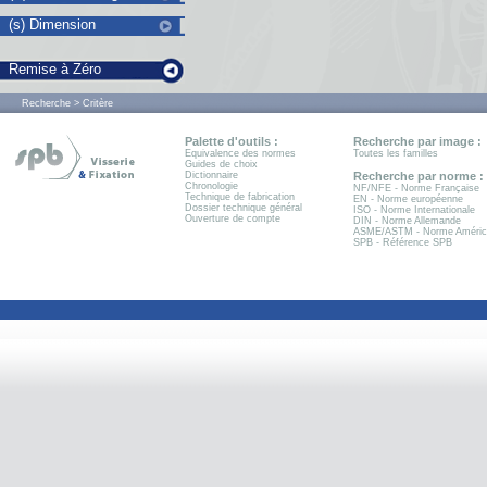
(s) Dimension
Remise à Zéro
Recherche > Critère
Palette d'outils :
Recherche par image :
Equivalence des normes
Toutes les familles
Guides de choix
Dictionnaire
Recherche par norme :
Chronologie
NF/NFE - Norme Française
Technique de fabrication
EN - Norme européenne
Dossier technique général
ISO - Norme Internationale
Ouverture de compte
DIN - Norme Allemande
ASME/ASTM - Norme Améric
SPB - Référence SPB