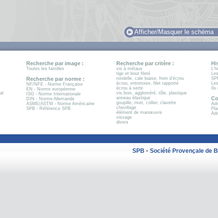
Afficher/Masquer le schéma
Recherche par image :
Recherche par critère :
Hi
s
Toutes les familles
vis à métaux
L'h
tige et bout fileté
Les
Recherche par norme :
rondelle, cale biaise, frein d’écrou
SP
écrou, entretoise, filet rapporté
Les
NF/NFE - Norme Française
écrou à sertir
Ils
EN - Norme européenne
al
vis bois, aggloméré, tôle, plastique
ISO - Norme Internationale
anneau élastique
Co
DIN - Norme Allemande
goupille, rivet, collier, clavette
ASME/ASTM - Norme Américaine
Adr
chevillage
SPB - Référence SPB
Pla
élément de manœuvre
Adr
vissage
divers
•
SPB
Société Provençale de 