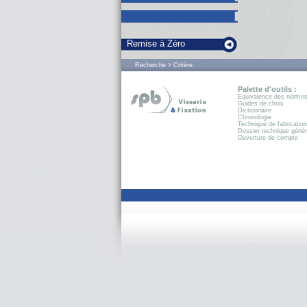
Remise à Zéro
Recherche > Critère
Palette d'outils :
Equivalence des norme
Guides de choix
Dictionnaire
Chronologie
Technique de fabrication
Dossier technique génér
Ouverture de compte