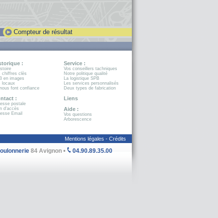
Compteur de résultat
storique :
Service :
istoire
Vos conseillers tachniques
 chiffres clès
Notre politique qualité
B en images
La logistique SPB
 locaux
Les services personnalisés
 nous font confiance
Deux types de fabrication
ntact :
Liens
esse postale
n d'accès
Aide :
esse Email
Vos questions
Arborescence
Mentions légales -
Crédits
•
Boulonnerie
84 Avignon
04.90.89.35.00