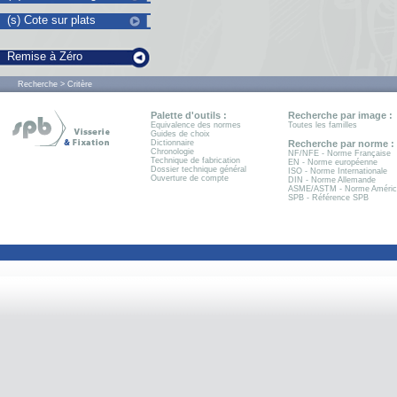
(s) Cote sur plats
Remise à Zéro
Recherche > Critère
Palette d'outils :
Recherche par image :
Equivalence des normes
Toutes les familles
Guides de choix
Dictionnaire
Recherche par norme :
Chronologie
NF/NFE - Norme Française
Technique de fabrication
EN - Norme européenne
Dossier technique général
ISO - Norme Internationale
Ouverture de compte
DIN - Norme Allemande
ASME/ASTM - Norme Améric
SPB - Référence SPB