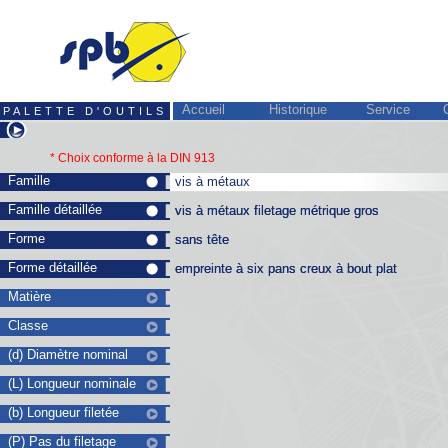
Accueil
Historique
Service
PALETTE D'OUTILS
* Choix conforme à la
DIN 913
Famille
vis à métaux
vis à métaux
Famille détaillée
vis à métaux filetage métrique gros
vis à métaux filetage métrique gros
Forme
sans tête
sans tête
Forme détaillée
empreinte à six pans creux à bout plat
empreinte à six pans creux à bout plat
Matière
Classe
(d) Diamètre nominal
(L) Longueur nominale
(b) Longueur filetée
(P) Pas du filetage