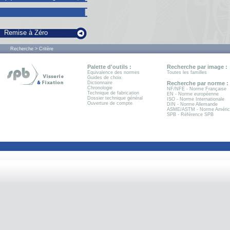
Remise à Zéro
Recherche > Critère
Palette d'outils :
Recherche par image :
Equivalence des normes
Toutes les familles
Guides de choix
Dictionnaire
Recherche par norme :
Chronologie
NF/NFE - Norme Française
Technique de fabrication
EN - Norme européenne
Dossier technique général
ISO - Norme Internationale
Ouverture de compte
DIN - Norme Allemande
ASME/ASTM - Norme Améric
SPB - Référence SPB