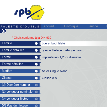
Accueil
Historique
Service
PALETTE D'OUTILS
* Choix conforme à la
DIN 939
Famille
tige et bout fileté
tige et bout fileté
Famille détaillée
goujon filetage métrique gros
goujon filetage métrique gros
Forme
implantation 1,25 x diamètre
implantation 1,25 x diamètre
Forme détaillée
Matière
Acier zingué blanc
Acier zingué blanc
Classe
Classe 8.8
Classe 8.8
(d) Diamètre nominal
(L) Longueur nominale
(b) Longueur filetée
(P) Pas du filetage